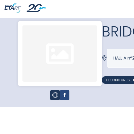
BRI
HALL A n°
FOURNITURES E