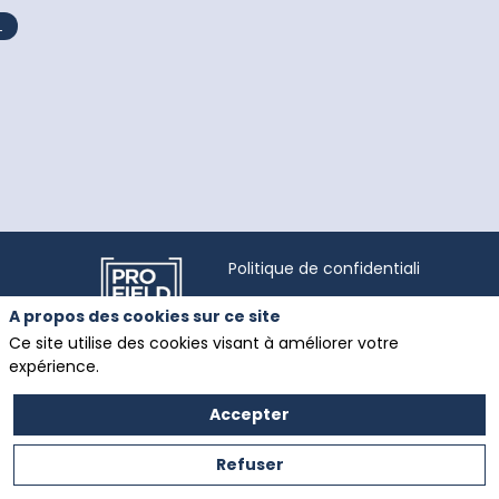
L
Politique de confidentialité
A propos des cookies sur ce site
Ce site utilise des cookies visant à améliorer votre
expérience.
Salon des ETARF
organisé par
Mentions légales
Profield Events
Accepter
Group
Zone Coriolis III Rue
Refuser
Evariste Galois