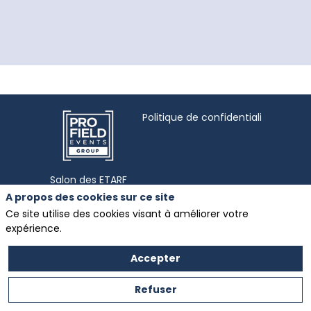
Politique de confidentialité
Salon des ETARF
organisé par
A propos des cookies sur ce site
Mentions légales
Profield Events
Ce site utilise des cookies visant à améliorer votre
Group
expérience.
Zone Coriolis III Rue
Evariste Galois
Accepter
Refuser