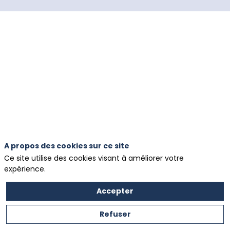
Créée
en
1922,
la
Fédération
Nationale
Entrepreneurs
Des
Territoires
(FNEDT)
est
l’organisation
A propos des cookies sur ce site
professionnelle
Ce site utilise des cookies visant à améliorer votre
représentative
expérience.
des
entreprises
Accepter
de
travaux
Refuser
agricoles,
forestiers