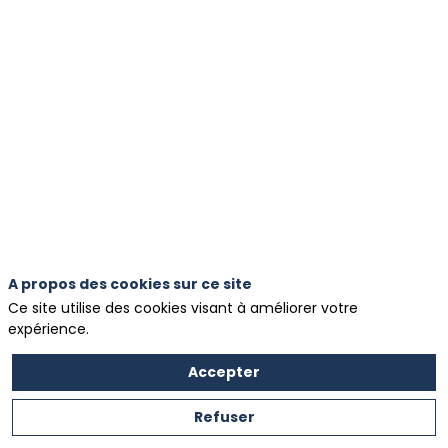
Qui
est
Q8Oils
?
Q8Oils
est
votre
fournisseur
privilégié
de
lubrifiants
et
de
graisses.
A propos des cookies sur ce site
Avec
Ce site utilise des cookies visant à améliorer votre
nos
expérience.
propres
laboratoires
Accepter
de
R&D
Refuser
et
nos