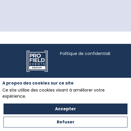
Politique de confidentialité
Salon des ETARF
A propos des cookies sur ce site
organisé par
Mentions légales
Ce site utilise des cookies visant à améliorer votre
Profield Events
expérience.
Group
Zone Coriolis III Rue
Evariste Galois
Accepter
Refuser