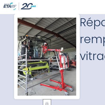
Répa
rem
vitr