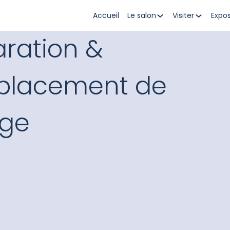
Accueil
Le salon
Visiter
Expo
ration &
placement de
age