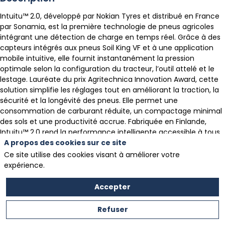
Intuitu™ 2.0, développé par Nokian Tyres et distribué en France
par Sonamia, est la première technologie de pneus agricoles
intégrant une détection de charge en temps réel. Grâce à des
capteurs intégrés aux pneus Soil King VF et à une application
mobile intuitive, elle fournit instantanément la pression
optimale selon la configuration du tracteur, l’outil attelé et le
lestage. Lauréate du prix Agritechnica Innovation Award, cette
solution simplifie les réglages tout en améliorant la traction, la
sécurité et la longévité des pneus. Elle permet une
consommation de carburant réduite, un compactage minimal
des sols et une productivité accrue. Fabriquée en Finlande,
Intuitu™ 2.0 rend la performance intelligente accessible à tous
A propos des cookies sur ce site
les professionnels agricoles.
Ce site utilise des cookies visant à améliorer votre
expérience.
Présenté par
Accepter
Refuser
SONAMIA