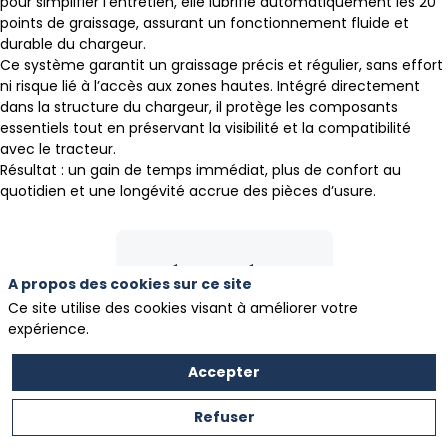
pour simplifier l’entretien, elle lubrifie automatiquement les 20
points de graissage, assurant un fonctionnement fluide et
durable du chargeur.
Ce système garantit un graissage précis et régulier, sans effort
ni risque lié à l’accès aux zones hautes. Intégré directement
dans la structure du chargeur, il protège les composants
essentiels tout en préservant la visibilité et la compatibilité
avec le tracteur.
Résultat : un gain de temps immédiat, plus de confort au
Présenté par
A propos des cookies sur ce site
Ce site utilise des cookies visant à améliorer votre
expérience.
M-
Accepter
EXTEND
FRANCE
Refuser