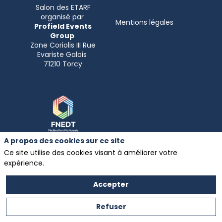
Salon des ETARF
organisé par
Mentions légales
Profield Events
Group
Zone Coriolis III Rue
Evariste Galois
A propos des cookies sur ce site
Ce site utilise des cookies visant à améliorer votre
Partenaire exclusif
expérience.
du
Salon
des ETARF
Accepter
Refuser